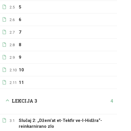
5
2.5
6
2.6
7
2.7
8
2.8
9
2.9
10
2.10
11
2.11
LEKCIJA 3
4
Slučaj 2: „Džem’at et-Tekfir ve-l-Hidžra“-
3.1
reinkarnirano zlo