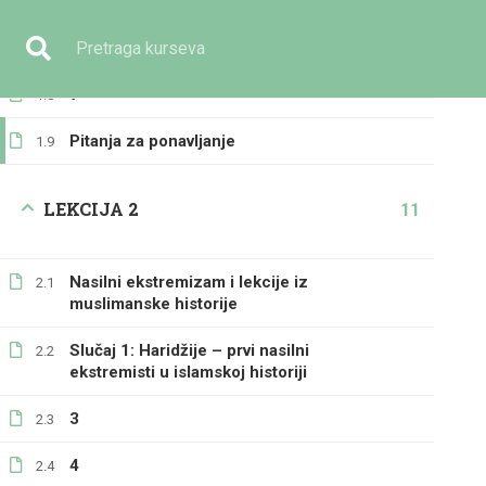
5
1.6
Imate pitanje?
+387 33 236 391
info@eilmijja.ba
6
1.7
7
1.8
Pitanja za ponavljanje
1.9
LEKCIJA 2
11
GENERALNO
Nasilni ekstremizam i lekcije iz
2.1
muslimanske historije
Slučaj 1: Haridžije – prvi nasilni
2.2
ekstremisti u islamskoj historiji
3
2.3
Početna
Svi kursevi
Generalno
Nasilni ekstrem
4
2.4