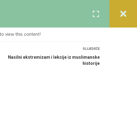
Registracija
Prijava
A
KURSEVI
O NAMA
KONTAKT
to view this content!
SLIJEDEĆE
Nasilni ekstremizam i lekcije iz muslimanske
historije