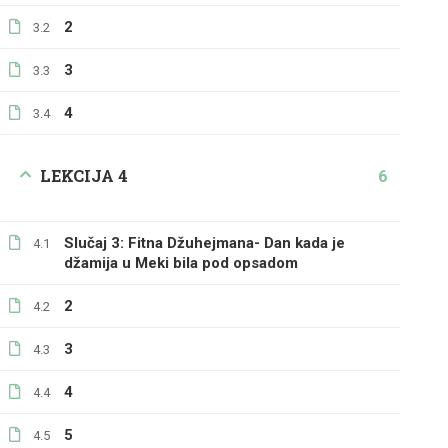
2
3.2
3
3.3
4
3.4
LEKCIJA 4
6
Slučaj 3: Fitna Džuhejmana- Dan kada je
4.1
džamija u Meki bila pod opsadom
2
4.2
3
4.3
4
4.4
5
4.5