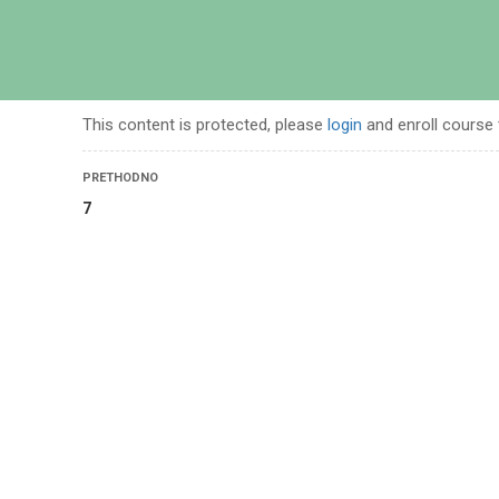
POČETN
This content is protected, please
login
and enroll course 
PRETHODNO
7
izam i lekcije iz muslimanske historije