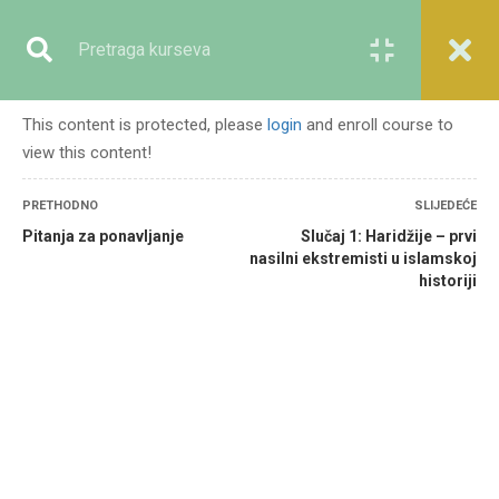
Registracija
Prijava
This content is protected, please
login
and enroll course to
view this content!
GENERALNO
PRETHODNO
SLIJEDEĆE
Pitanja za ponavljanje
Slučaj 1: Haridžije – prvi
nasilni ekstremisti u islamskoj
historiji
Početna
Svi kursevi
Generalno
Nasilni ekstremizam i lekcije iz muslimanske historije