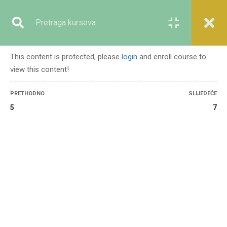
Registracija
Prijava
This content is protected, please
login
and enroll course to
view this content!
GENERALNO
PRETHODNO
SLIJEDEĆE
5
7
Početna
Svi kursevi
Generalno
Nasilni ekstremizam i lekcije iz muslimanske historije