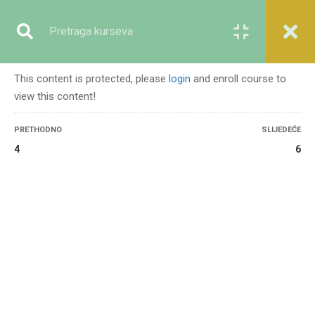
Registracija
Prijava
This content is protected, please
login
and enroll course to
view this content!
GENERALNO
PRETHODNO
SLIJEDEĆE
4
6
Početna
Svi kursevi
Generalno
Nasilni ekstremizam i lekcije iz muslimanske historije