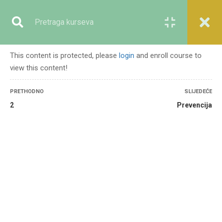
Registracija
Prijava
This content is protected, please
login
and enroll course to
view this content!
GENERALNO
PRETHODNO
SLIJEDEĆE
2
Prevencija
Početna
Svi kursevi
Generalno
Nasilni ekstremizam i lekcije iz muslimanske historije