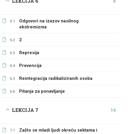
LEKCIJA 6
6
Odgovori na izazov nasilnog
6.1
ekstremizma
2
6.2
Represija
6.3
Prevencija
6.4
Reintegracija radikaliziranih osoba
6.5
Pitanja za ponavljanje
6.6
LEKCIJA 7
14
Zašto se mladi ljudi okreću sektama i
7.1