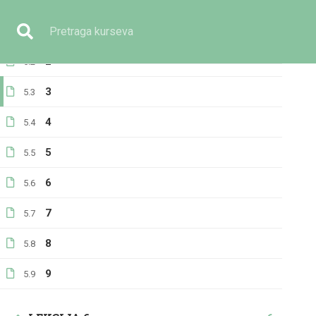
Slučaj 4: El-Džihad u Egipatu- korijeni
5.1
Imate pitanje?
+387 33 236 391
info@eilmijja.ba
nasilnog ekstremizma
2
5.2
3
5.3
4
5.4
5
5.5
GENERALNO
6
5.6
7
5.7
8
5.8
9
5.9
Početna
Svi kursevi
Generalno
Nasilni ekstrem