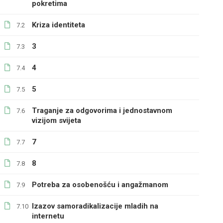
pokretima
Kriza identiteta
7.2
3
7.3
4
7.4
5
7.5
Traganje za odgovorima i jednostavnom
7.6
vizijom svijeta
7
7.7
8
7.8
Potreba za osobenošću i angažmanom
7.9
Izazov samoradikalizacije mladih na
7.10
internetu