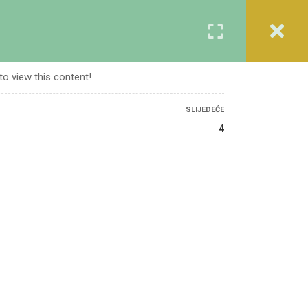
Registracija
Prijava
A
KURSEVI
O NAMA
KONTAKT
to view this content!
SLIJEDEĆE
4