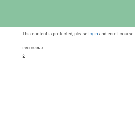
POČETN
This content is protected, please
login
and enroll course 
PRETHODNO
2
izam i lekcije iz muslimanske historije