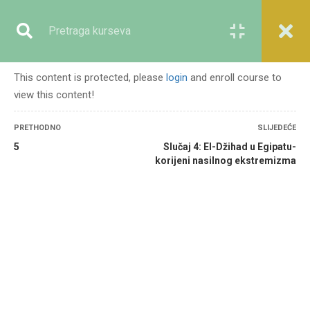
Registracija
Prijava
This content is protected, please
login
and enroll course to
view this content!
GENERALNO
PRETHODNO
SLIJEDEĆE
5
Slučaj 4: El-Džihad u Egipatu-
korijeni nasilnog ekstremizma
Početna
Svi kursevi
Generalno
Nasilni ekstremizam i lekcije iz muslimanske historije