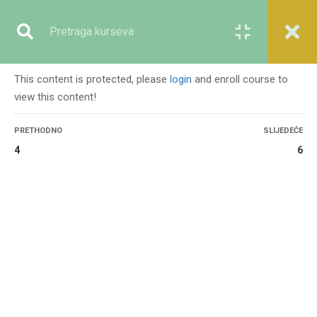
Registracija
Prijava
This content is protected, please
login
and enroll course to
view this content!
GENERALNO
PRETHODNO
SLIJEDEĆE
4
6
Početna
Svi kursevi
Generalno
Nasilni ekstremizam i lekcije iz muslimanske historije