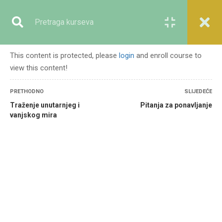
Registracija
Prijava
This content is protected, please
login
and enroll course to
view this content!
GENERALNO
PRETHODNO
SLIJEDEĆE
Traženje unutarnjeg i
Pitanja za ponavljanje
vanjskog mira
Početna
Svi kursevi
Generalno
Lekcije iz života Muhammeda A.S. – mir i nasilje