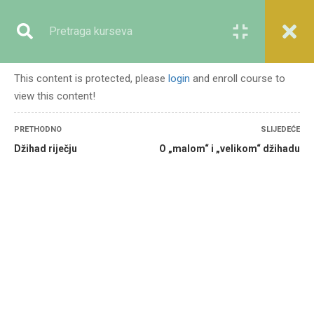
Registracija
Prijava
This content is protected, please
login
and enroll course to
view this content!
GENERALNO
PRETHODNO
SLIJEDEĆE
Džihad riječju
O „malom“ i „velikom“ džihadu
Početna
Svi kursevi
Generalno
Lekcije iz života Muhammeda A.S. – mir i nasilje