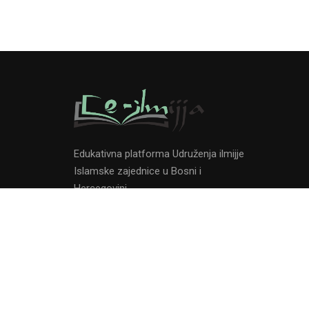
Edukativna platforma Udruženja ilmijje
Islamske zajednice u Bosni i
Hercegovini.
Overview
Program
Instruktor
Developed by:
#LevelUpYourMedia
|
www.eilmijja.ba
| Sva pra