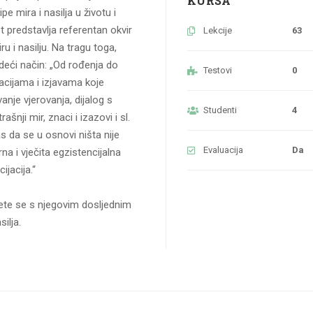
KURSA
pe mira i nasilja u životu i
t predstavlja referentan okvir
Lekcije
63
 i nasilju. Na tragu toga,
deći način: „Od rođenja do
Testovi
0
uacijama i izjavama koje
anje vjerovanja, dijalog s
Studenti
4
nji mir, znaci i izazovi i sl.
 da se u osnovi ništa nije
Evaluacija
Da
na i vječita egzistencijalna
ijacija.“
 ćete se s njegovim dosljednim
ilja.