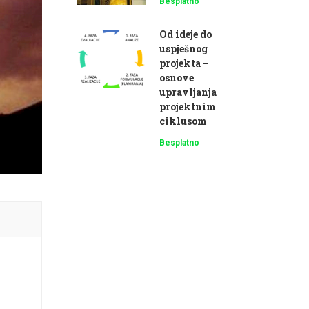
Besplatno
Od ideje do
uspješnog
projekta –
osnove
upravljanja
projektnim
ciklusom
Besplatno