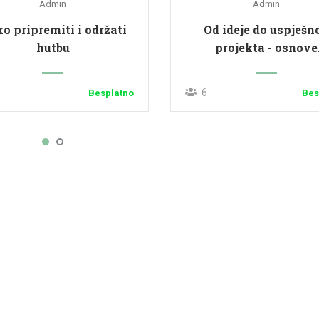
Admin
Admin
o pripremiti i održati
Od ideje do uspješn
hutbu
projekta - osnove
upravljanja projekt
ciklusom
6
Besplatno
Bes