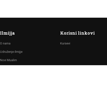
Ilmijja
Korisni linkovi
O nama
Kursevi
Udruženje ilmijje
Novi Mualim
Projekti
va zadržana!