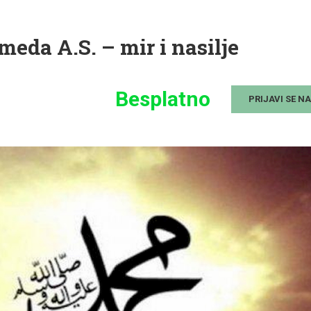
eda A.S. – mir i nasilje
Besplatno
PRIJAVI SE N