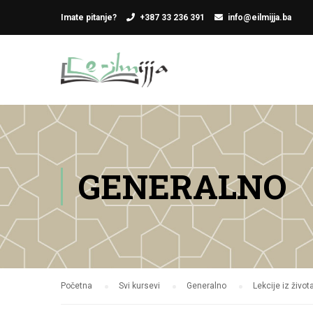
Imate pitanje?
+387 33 236 391
info@eilmijja.ba
GENERALNO
Početna
Svi kursevi
Generalno
Lekcije iz živo