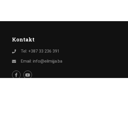
Kontakt
Tel: +387 33 236 391
Email: info@eilmijja.ba
Besplatno
PRIJAVI SE NA KURS
Kontakt
MapaSajta