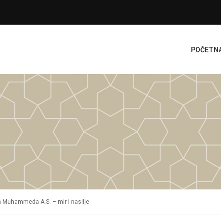
POČETN
ta Muhammeda A.S. – mir i nasilje