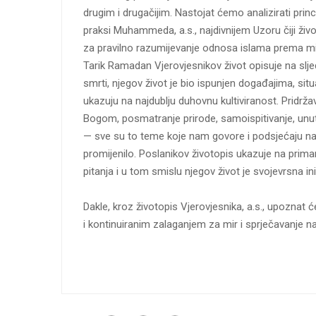
drugim i drugačijim. Nastojat ćemo analizirati princi
praksi Muhammeda, a.s., najdivnijem Uzoru čiji živo
za pravilno razumijevanje odnosa islama prema miru
Tarik Ramadan Vjerovjesnikov život opisuje na slje
smrti, njegov život je bio ispunjen događajima, sit
ukazuju na najdublju duhovnu kultiviranost. Pridržav
Bogom, posmatranje prirode, samoispitivanje, unutraš
— sve su to teme koje nam govore i podsjećaju nas
promijenilo. Poslanikov životopis ukazuje na primar
pitanja i u tom smislu njegov život je svojevrsna inic
Dakle, kroz životopis Vjerovjesnika, a.s., upoznat
i kontinuiranim zalaganjem za mir i sprječavanje nas