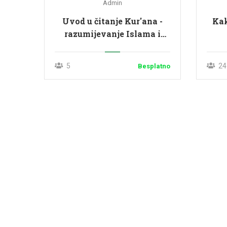
Admin
Uvod u čitanje Kur'ana -
Kak
razumijevanje Islama i
nasilje
5
24
Besplatno