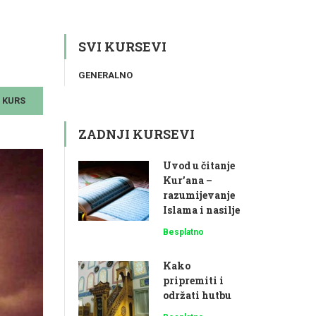
SVI KURSEVI
GENERALNO
A KURS
ZADNJI KURSEVI
Uvod u čitanje
Kur’ana –
razumijevanje
Islama i nasilje
Besplatno
Kako
pripremiti i
održati hutbu