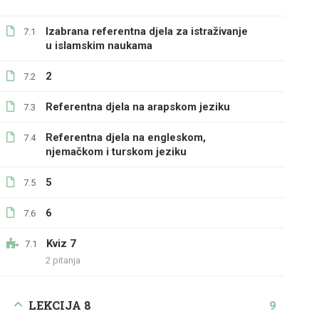
Izabrana referentna djela za istraživanje
7.1
u islamskim naukama
2
7.2
Referentna djela na arapskom jeziku
7.3
Referentna djela na engleskom,
7.4
njemačkom i turskom jeziku
5
7.5
6
7.6
Kviz 7
7.1
2 pitanja
LEKCIJA 8
9