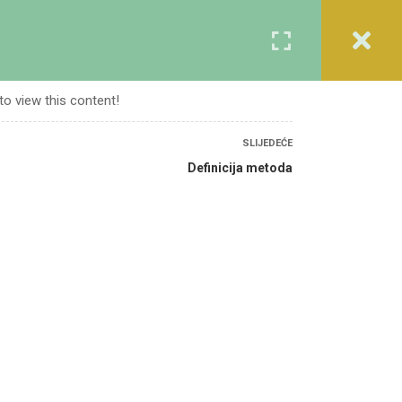
Registracija
Prijava
A
KURSEVI
O NAMA
KONTAKT
to view this content!
SLIJEDEĆE
Definicija metoda