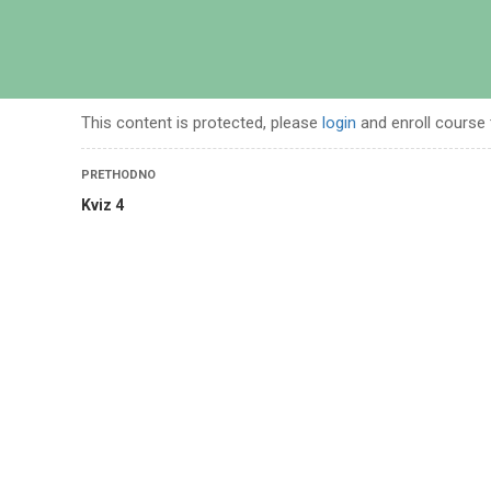
POČETN
This content is protected, please
login
and enroll course 
PRETHODNO
Kviz 4
vanja u islamskim naukama