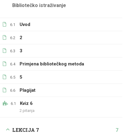
Bibliotečko istraživanje
Uvod
6.1
2
6.2
3
6.3
Primjena bibliotečkog metoda
6.4
5
6.5
Plagijat
6.6
Kviz 6
6.1
2 pitanja
LEKCIJA 7
7