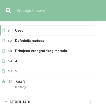
Imate pitanje?
+387 33 236 391
info@eilmijja.ba
LEKCIJA 5
6
Etnografski metod
Uvod
5.1
Definicija metoda
5.2
Primjena etnografskog metoda
5.3
GENERALNO
4
5.4
5
5.5
Kviz 5
5.1
0 pitanje
Početna
Svi kursevi
Generalno
Metodi istraži
LEKCIJA 6
7