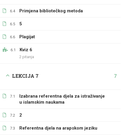
Primjena bibliotečkog metoda
6.4
5
6.5
Plagijat
6.6
Kviz 6
6.1
2 pitanja
LEKCIJA 7
7
Izabrana referentna djela za istraživanje
7.1
u islamskim naukama
2
7.2
Referentna djela na arapskom jeziku
7.3