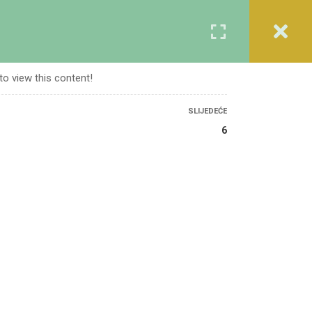
Registracija
Prijava
A
KURSEVI
O NAMA
KONTAKT
to view this content!
SLIJEDEĆE
6