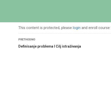
POČETN
This content is protected, please
login
and enroll course 
PRETHODNO
Definisanje problema I Cilj istraživanja
vanja u islamskim naukama