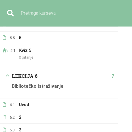
Imate pitanje?
+387 33 236 391
info@eilmijja.ba
Primjena etnografskog metoda
5.3
4
5.4
5
5.5
Kviz 5
5.1
0 pitanje
GENERALNO
LEKCIJA 6
7
Bibliotečko istraživanje
Uvod
6.1
2
6.2
Početna
Svi kursevi
Generalno
Metodi istraži
3
6.3