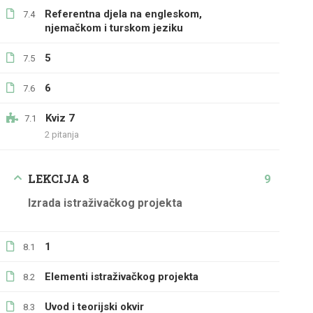
Referentna djela na engleskom,
7.4
njemačkom i turskom jeziku
5
7.5
6
7.6
Kviz 7
7.1
2 pitanja
LEKCIJA 8
9
Izrada istraživačkog projekta
1
8.1
Elementi istraživačkog projekta
8.2
Uvod i teorijski okvir
8.3