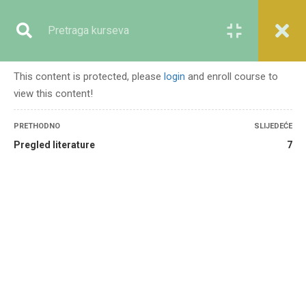
Registracija
Prijava
This content is protected, please
login
and enroll course to
view this content!
GENERALNO
PRETHODNO
SLIJEDEĆE
Pregled literature
7
Početna
Svi kursevi
Generalno
Metodi istraživanja u islamskim naukama