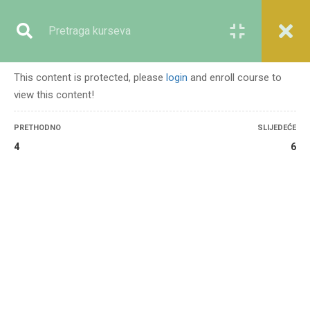
Registracija
Prijava
This content is protected, please
login
and enroll course to
view this content!
GENERALNO
PRETHODNO
SLIJEDEĆE
4
6
Početna
Svi kursevi
Generalno
Od ideje do uspješnog projekta – osnove upravljanja projektnim ciklusom