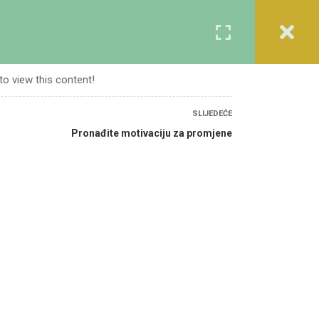
Registracija
Prijava
A
KURSEVI
O NAMA
KONTAKT
to view this content!
SLIJEDEĆE
Pronađite motivaciju za promjene