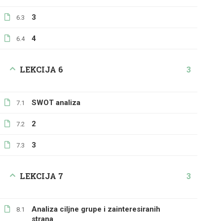
3
6.3
4
6.4
LEKCIJA 6
3
SWOT analiza
7.1
2
7.2
3
7.3
LEKCIJA 7
3
Analiza ciljne grupe i zainteresiranih
8.1
strana