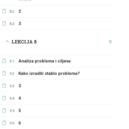
2
8.2
3
8.3
LEKCIJA 8
9
Analiza problema i ciljeva
9.1
Kako izraditi stablo problema?
9.2
3
9.3
4
9.4
5
9.5
6
9.6