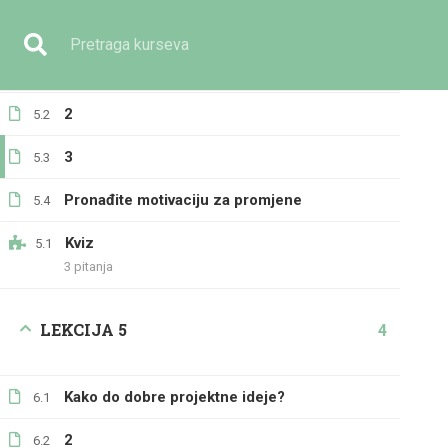
LEKCIJA 4
5
Imate pitanje?
+387 33 236 391
info@eilmijja.ba
Preduvjeti za uspjeh projekta
5.1
2
5.2
3
5.3
Pronađite motivaciju za promjene
5.4
Kviz
GENERALNO
5.1
3 pitanja
LEKCIJA 5
4
Kako do dobre projektne ideje?
6.1
Početna
Svi kursevi
Generalno
Od ideje do usp
2
6.2