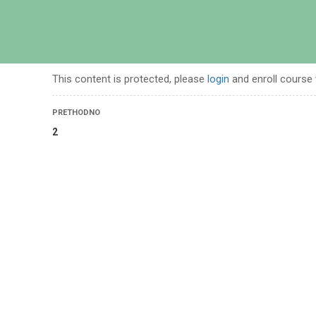
POČETN
This content is protected, please
login
and enroll course 
PRETHODNO
2
ješnog projekta – osnove upravljanja projektnim ciklusom