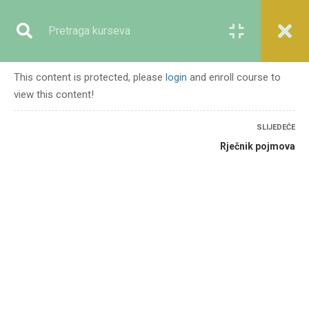
Registracija
Prijava
This content is protected, please
login
and enroll course to
view this content!
GENERALNO
SLIJEDEĆE
Rječnik pojmova
Početna
Svi kursevi
Generalno
Islamski religijski osnovi za ekološku etiku