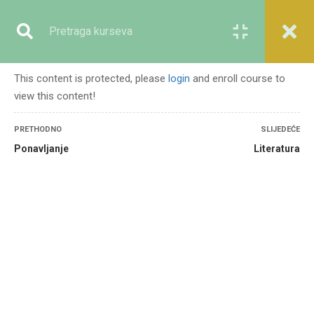
Registracija
Prijava
This content is protected, please
login
and enroll course to
view this content!
GENERALNO
PRETHODNO
SLIJEDEĆE
Ponavljanje
Literatura
Početna
Svi kursevi
Generalno
Islamski religijski osnovi za ekološku etiku