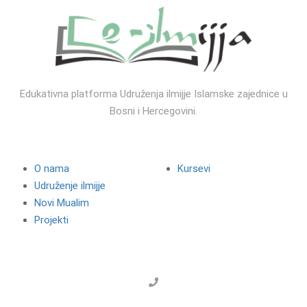
Edukativna platforma Udruženja ilmijje Islamske zajednice u
Bosni i Hercegovini.
Ilmijja
Korisni linkovi
O nama
Kursevi
Udruženje ilmijje
Novi Mualim
Projekti
Kontakt